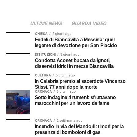
abitazioni.
Da valutare a parte il
ULTIME NEWS
GUARDA VIDEO
risarcimento danni
CHIESA
2 giorni ago
Fedeli di Biancavilla a Messina: quel
Diverso è il discorso per gli alimenti deteriorati nei
legame di devozione per San Placido
frigoriferi e nei congelatori o per eventuali
ISTITUZIONI
3 giorni ago
apparecchiature danneggiate. In questi casi non opera
Condotta Acoset bucata da ignoti,
l’indennizzo automatico, ma è possibile chiedere il
disservizi idrici in mezza Biancavilla
risarcimento dei danni a E-Distribuzione, gestore della
CULTURA
5 giorni ago
rete elettrica.
In Calabria premio al sacerdote Vincenzo
Stissi, 77 anni dopo la morte
CRONACA
6 giorni ago
La richiesta deve contenere il codice POD dell’utenza,
Sotto indagine 4 rumeni: sfruttavano
l’indirizzo della fornitura, la descrizione del blackout,
marocchini per un lavoro da fame
l’elenco dei beni danneggiati e una stima del loro valore.
È consigliabile allegare fotografie, scontrini d’acquisto, se
CRONACA
2 settimane ago
disponibili, e qualsiasi altro documento utile a dimostrare
Incendio in via dei Mandorli: timori per la
il danno.
presenza di bomboloni di gas