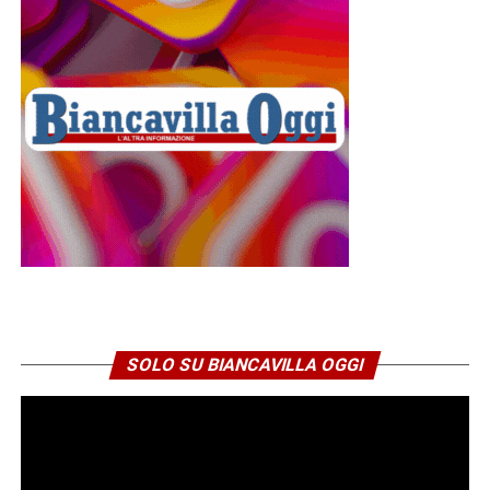
Niente elettricità: un incubo durato
quasi 24 ore per centinaia di
famiglie
SOLO SU BIANCAVILLA OGGI