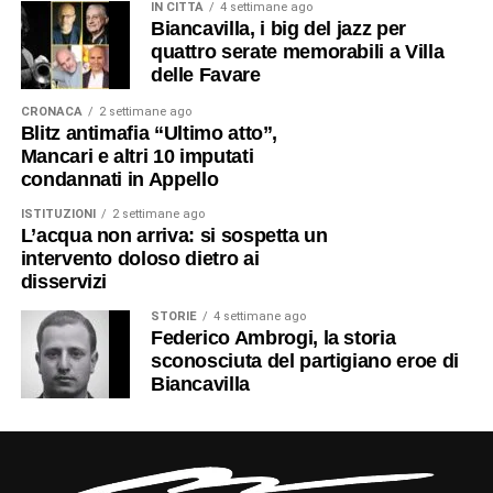
IN CITTÀ
4 settimane ago
Biancavilla, i big del jazz per
quattro serate memorabili a Villa
delle Favare
CRONACA
2 settimane ago
Blitz antimafia “Ultimo atto”,
Mancari e altri 10 imputati
condannati in Appello
ISTITUZIONI
2 settimane ago
L’acqua non arriva: si sospetta un
intervento doloso dietro ai
disservizi
STORIE
4 settimane ago
Federico Ambrogi, la storia
sconosciuta del partigiano eroe di
Biancavilla