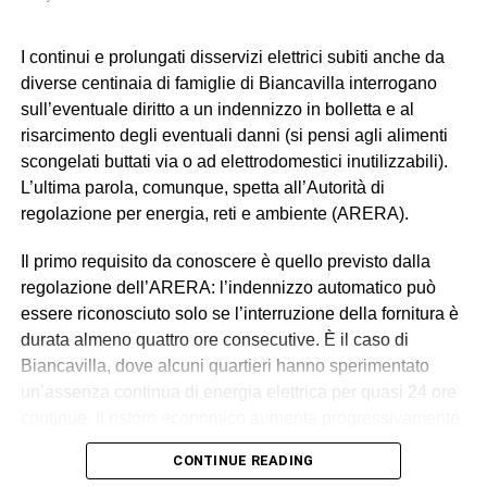
© RIPRODUZIONE RISERVATA
I continui e prolungati disservizi elettrici subiti anche da
diverse centinaia di famiglie di Biancavilla interrogano
sull’eventuale diritto a un indennizzo in bolletta e al
risarcimento degli eventuali danni (si pensi agli alimenti
scongelati buttati via o ad elettrodomestici inutilizzabili).
L’ultima parola, comunque, spetta all’Autorità di
regolazione per energia, reti e ambiente (ARERA).
Il primo requisito da conoscere è quello previsto dalla
regolazione dell’ARERA: l’indennizzo automatico può
essere riconosciuto solo se l’interruzione della fornitura è
durata almeno quattro ore consecutive. È il caso di
Biancavilla, dove alcuni quartieri hanno sperimentato
un’assenza continua di energia elettrica per quasi 24 ore
continue. Il ristoro economico aumenta progressivamente
in relazione alla durata del blackout, secondo i criteri
CONTINUE READING
fissati dall’Autorità.