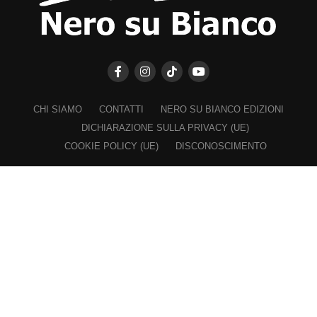
CHI SIAMO
CONTATTI
NERO SU BIANCO EDIZIONI
DICHIARAZIONE SULLA PRIVACY (UE)
COOKIE POLICY (UE)
DISCONOSCIMENTO
Registrazione al Tribunale di Catania n. 25/2016
PROPRIETARIO e EDITORE
Associazione Nero su Bianco ETS
Iscrizione al RUNTS n. 2305 del 23.6.2026
Iscrizione al ROC n. 36315 del 16.3.2021
Direttore responsabile: VITTORIO FIORENZA
━━━━━
Nel rispetto dei lettori e a garanzia della propria indipendenza,
"Biancavilla Oggi" non chiede e rifiuta finanziamenti, contributi,
sponsorizzazioni, patrocini onerosi da parte del Comune di Biancavilla,