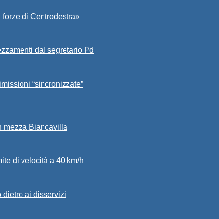
 forze di Centrodestra»
ezzamenti dal segretario Pd
imissioni “sincronizzate”
in mezza Biancavilla
mite di velocità a 40 km/h
dietro ai disservizi