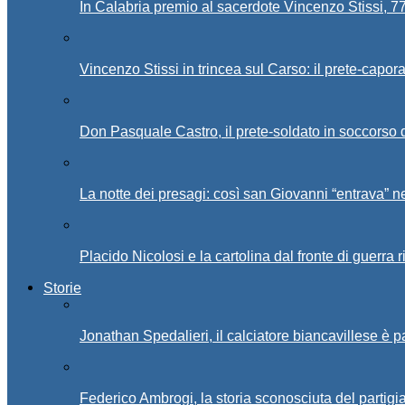
In Calabria premio al sacerdote Vincenzo Stissi, 7
Vincenzo Stissi in trincea sul Carso: il prete-capor
Don Pasquale Castro, il prete-soldato in soccorso d
La notte dei presagi: così san Giovanni “entrava” ne
Placido Nicolosi e la cartolina dal fronte di guerra 
Storie
Jonathan Spedalieri, il calciatore biancavillese è 
Federico Ambrogi, la storia sconosciuta del partigi