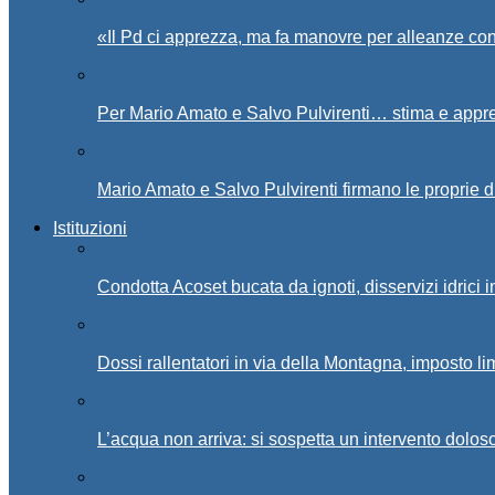
«Il Pd ci apprezza, ma fa manovre per alleanze con
Per Mario Amato e Salvo Pulvirenti… stima e appr
Mario Amato e Salvo Pulvirenti firmano le proprie d
Istituzioni
Condotta Acoset bucata da ignoti, disservizi idrici 
Dossi rallentatori in via della Montagna, imposto li
L’acqua non arriva: si sospetta un intervento doloso 