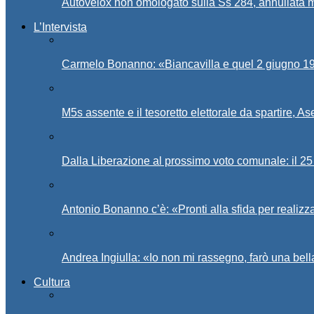
Autovelox non omologato sulla Ss 284, annullata m
L’Intervista
Carmelo Bonanno: «Biancavilla e quel 2 giugno 194
M5s assente e il tesoretto elettorale da spartire, 
Dalla Liberazione al prossimo voto comunale: il 25 
Antonio Bonanno c’è: «Pronti alla sfida per realiz
Andrea Ingiulla: «Io non mi rassegno, farò una bell
Cultura