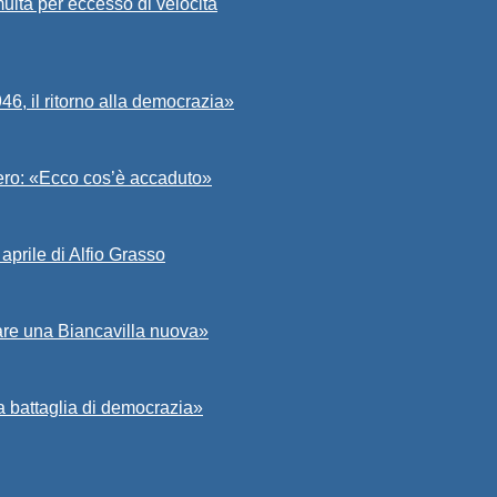
ulta per eccesso di velocità
6, il ritorno alla democrazia»
Asero: «Ecco cos’è accaduto»
aprile di Alfio Grasso
zare una Biancavilla nuova»
a battaglia di democrazia»