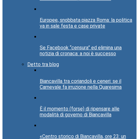
Europee, snobbata piazza Roma: la politica
va in sale festa e case private
Se Facebook “censura” ed elimina una
notizia di cronaca: a noi è successo
Detto tra blog
Biancavilla tra coriandoli e ceneri: se il
Carnevale fa irruzione nella Quaresima
È il momento (forse) di ripensare alle
modalità di governo di Biancavilla
«Centro storico di Biancavilla, ore 23: un