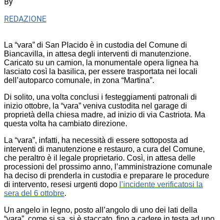
By
REDAZIONE
La “vara” di San Placido è in custodia del Comune di
Biancavilla, in attesa degli interventi di manutenzione.
Caricato su un camion, la monumentale opera lignea ha
lasciato così la basilica, per essere trasportata nei locali
dell’autoparco comunale, in zona “Martina”.
Di solito, una volta conclusi i festeggiamenti patronali di
inizio ottobre, la “vara” veniva custodita nel garage di
proprietà della chiesa madre, ad inizio di via Castriota. Ma
questa volta ha cambiato direzione.
La “vara”, infatti, ha necessità di essere sottoposta ad
interventi di manutenzione e restauro, a cura del Comune,
che peraltro è il legale proprietario. Così, in attesa delle
processioni del prossimo anno, l’amministrazione comunale
ha deciso di prenderla in custodia e preparare le procedure
di intervento, resesi urgenti dopo
l’incidente verificatosi la
sera del 6 ottobre
.
Un angelo in legno, posto all’angolo di uno dei lati della
“vara”, come si sa, si è staccato, fino a cadere in testa ad uno