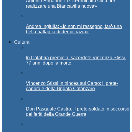
Antonio Bonanno c’è: «Pronti alla sfida per
realizzare una Biancavilla nuova»
Andrea Ingiulla: «Io non mi rassegno, farò una
bella battaglia di democrazia»
Cultura
In Calabria premio al sacerdote Vincenzo Stissi,
77 anni dopo la morte
Vincenzo Stissi in trincea sul Carso: il prete-
caporale della Brigata Catanzaro
Don Pasquale Castro, il prete-soldato in soccorso
dei feriti della Grande Guerra