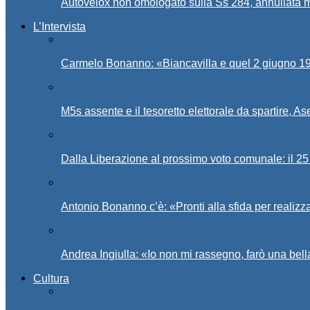
Autovelox non omologato sulla Ss 284, annullata m
L’Intervista
Carmelo Bonanno: «Biancavilla e quel 2 giugno 194
M5s assente e il tesoretto elettorale da spartire, 
Dalla Liberazione al prossimo voto comunale: il 25 
Antonio Bonanno c’è: «Pronti alla sfida per realiz
Andrea Ingiulla: «Io non mi rassegno, farò una bell
Cultura