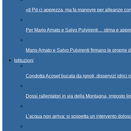
«Il Pd ci apprezza, ma fa manovre per alleanze con
Per Mario Amato e Salvo Pulvirenti… stima e appr
Mario Amato e Salvo Pulvirenti firmano le proprie d
Istituzioni
Condotta Acoset bucata da ignoti, disservizi idrici 
Dossi rallentatori in via della Montagna, imposto li
L’acqua non arriva: si sospetta un intervento doloso 