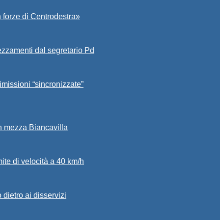
 forze di Centrodestra»
ezzamenti dal segretario Pd
imissioni “sincronizzate”
in mezza Biancavilla
mite di velocità a 40 km/h
dietro ai disservizi