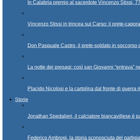
In Calabria premio al sacerdote Vincenzo Stissi, 7
Vincenzo Stissi in trincea sul Carso: il prete-capor
Don Pasquale Castro, il prete-soldato in soccorso d
La notte dei presagi: così san Giovanni “entrava” ne
Placido Nicolosi e la cartolina dal fronte di guerra 
Storie
Jonathan Spedalieri, il calciatore biancavillese è 
Federico Ambrogi, la storia sconosciuta del partigi