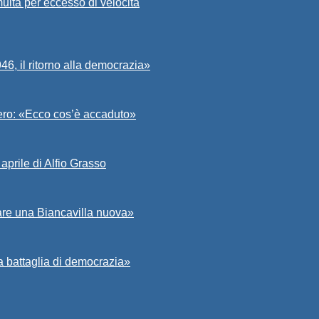
ulta per eccesso di velocità
6, il ritorno alla democrazia»
Asero: «Ecco cos’è accaduto»
aprile di Alfio Grasso
zare una Biancavilla nuova»
a battaglia di democrazia»