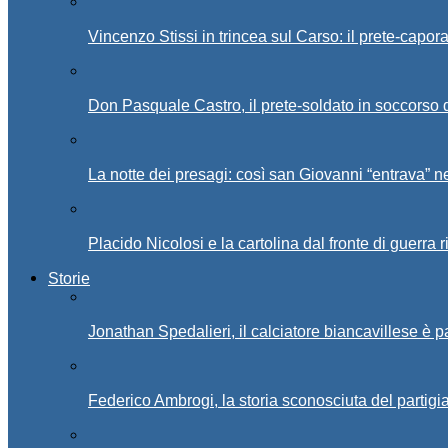
Vincenzo Stissi in trincea sul Carso: il prete-capor
Don Pasquale Castro, il prete-soldato in soccorso d
La notte dei presagi: così san Giovanni “entrava” ne
Placido Nicolosi e la cartolina dal fronte di guerra 
Storie
Jonathan Spedalieri, il calciatore biancavillese è 
Federico Ambrogi, la storia sconosciuta del partigi