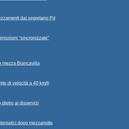
ezzamenti dal segretario Pd
imissioni “sincronizzate”
in mezza Biancavilla
mite di velocità a 40 km/h
dietro ai disservizi
automatici dopo mezzanotte