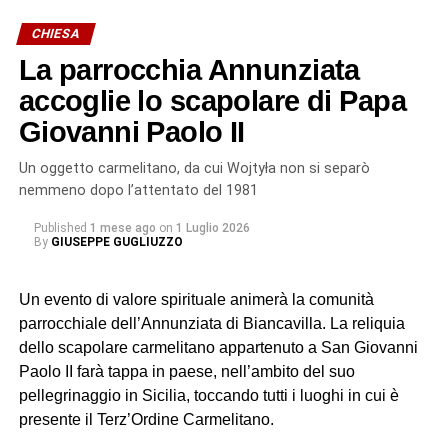
intense preghiere per le vittime, per le loro famiglie e per i
soccorritori ancora impegnati nelle operazioni successive
CHIESA
al disastro.
La parrocchia Annunziata
Il corteo ha quindi raggiunto la Basilica Cattedrale, dove
accoglie lo scapolare di Papa
mons. Santo Rocco Gangemi, nunzio apostolico in
Giovanni Paolo II
Serbia, ha presieduto la solenne celebrazione eucaristica
alla presenza dei fedeli, delle delegazioni, dei circoli e
Un oggetto carmelitano, da cui Wojtyła non si separò
delle confraternite provenienti da diverse realtà della
nemmeno dopo l’attentato del 1981
Sicilia. Tra queste, anche quella di Biancavilla, la cui
Published
1 mese ago
on
1 Luglio 2026
presenza non rappresenta soltanto un gesto di devozione,
By
GIUSEPPE GUGLIUZZO
ma rinnova un legame antico che affonda le proprie radici
nella storia e nella tradizione popolare.
Un evento di valore spirituale animerà la comunità
parrocchiale dell’Annunziata di Biancavilla. La reliquia
San Placido tra devozione e
dello scapolare carmelitano appartenuto a San Giovanni
leggenda
Paolo II farà tappa in paese, nell’ambito del suo
pellegrinaggio in Sicilia, toccando tutti i luoghi in cui è
Secondo una leggenda tramandata nei secoli, infatti, il
presente il Terz’Ordine Carmelitano.
carro che trasportava le reliquie di san Placido non