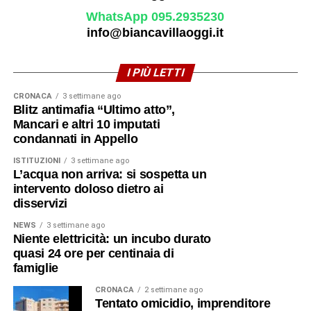
WhatsApp 095.2935230
info@biancavillaoggi.it
I PIÙ LETTI
CRONACA
3 settimane ago
Blitz antimafia “Ultimo atto”,
Mancari e altri 10 imputati
condannati in Appello
ISTITUZIONI
3 settimane ago
L’acqua non arriva: si sospetta un
intervento doloso dietro ai
disservizi
NEWS
3 settimane ago
Niente elettricità: un incubo durato
quasi 24 ore per centinaia di
famiglie
CRONACA
2 settimane ago
Tentato omicidio, imprenditore