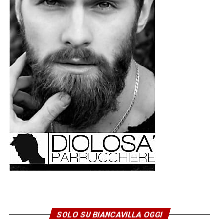
Ed è forse proprio questo il significato più profondo della
presenza dei biancavillesi a Messina: il rinnovo di un
legame che unisce da oltre quattro secoli le due
comunità. Un filo fatto di fede, memoria e tradizione che,
quest’anno più che mai, ha trovato espressione in una
celebrazione vissuta nel silenzio, nella preghiera e nella
solidarietà verso una città ferita.
© RIPRODUZIONE RISERVATA
SOLO SU BIANCAVILLA OGGI