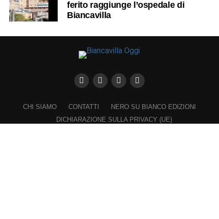
ferito raggiunge l’ospedale di
Biancavilla
CHI SIAMO
CONTATTI
NERO SU BIANCO EDIZIONI
DICHIARAZIONE SULLA PRIVACY (UE)
COOKIE POLICY (UE)
DISCONOSCIMENTO
Registrazione al Tribunale di Catania n. 25/2016
PROPRIETARIO e EDITORE
Associazione Nero su Bianco ETS
Iscrizione al RUNTS n. 2305 del 23.6.2026
Iscrizione al ROC n. 36315 del 16.3.2021
Direttore responsabile: VITTORIO FIORENZA