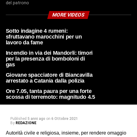
del patrono
MORE VIDEOS
Sotto indagine 4 rumeni:
sfruttavano marocchini per un
lavoro da fame
Incendio in via dei Mandorli: timori
per la presenza di bomboloni di
gas
Giovane spacciatore di Biancavilla
arrestato a Catania dalla polizia
Ore 7.05, tanta paura per una forte
scossa di terremoto: magnitudo 4.5
Published
5 anni ago
on
6 Ottobre 2021
By
REDAZIONE
Autorità civile e religiosa, insieme, per rendere omaggio