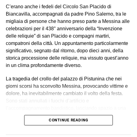
C’erano anche i fedeli del Circolo San Placido di
Biancavilla, accompagnati da padre Pino Salerno, tra le
migliaia di persone che hanno preso parte a Messina alle
celebrazioni per il 438° anniversario della “Invenzione
delle reliquie” di san Placido e compagni martiri,
compatroni della città. Un appuntamento particolarmente
significativo, segnato dal ritorno, dopo dieci anni, della
storica processione delle reliquie, ma vissuto quest’anno
in un clima profondamente diverso.
La tragedia del crollo del palazzo di Pistunina che nei
giorni scorsi ha sconvolto Messina, provocando vittime e
dolore, ha inevitabilmente cambiato il volto della festa.
Sono stati annullati i fuochi d’artificio e
l’accompagnamento bandistico, lasciando spazio a una
celebrazione sobria, raccolta e carica di emozione.
CONTINUE READING
Durante la processione, partita dalla Chiesa
Gerosolimitana di San Giovanni di Malta, si sono levate