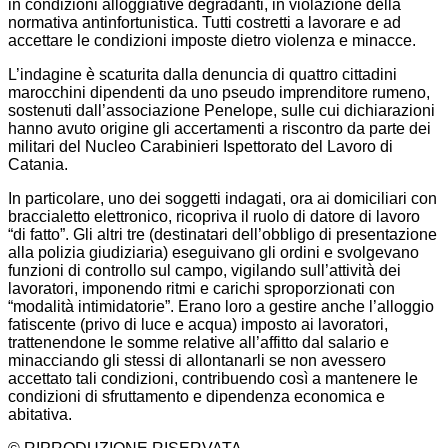
in condizioni alloggiative degradanti, in violazione della
normativa antinfortunistica. Tutti costretti a lavorare e ad
accettare le condizioni imposte dietro violenza e minacce.
L’indagine è scaturita dalla denuncia di quattro cittadini
marocchini dipendenti da uno pseudo imprenditore rumeno,
sostenuti dall’associazione Penelope, sulle cui dichiarazioni
hanno avuto origine gli accertamenti a riscontro da parte dei
militari del Nucleo Carabinieri Ispettorato del Lavoro di
Catania.
In particolare, uno dei soggetti indagati, ora ai domiciliari con
braccialetto elettronico, ricopriva il ruolo di datore di lavoro
“di fatto”. Gli altri tre (destinatari dell’obbligo di presentazione
alla polizia giudiziaria) eseguivano gli ordini e svolgevano
funzioni di controllo sul campo, vigilando sull’attività dei
lavoratori, imponendo ritmi e carichi sproporzionati con
“modalità intimidatorie”. Erano loro a gestire anche l’alloggio
fatiscente (privo di luce e acqua) imposto ai lavoratori,
trattenendone le somme relative all’affitto dal salario e
minacciando gli stessi di allontanarli se non avessero
accettato tali condizioni, contribuendo così a mantenere le
condizioni di sfruttamento e dipendenza economica e
abitativa.