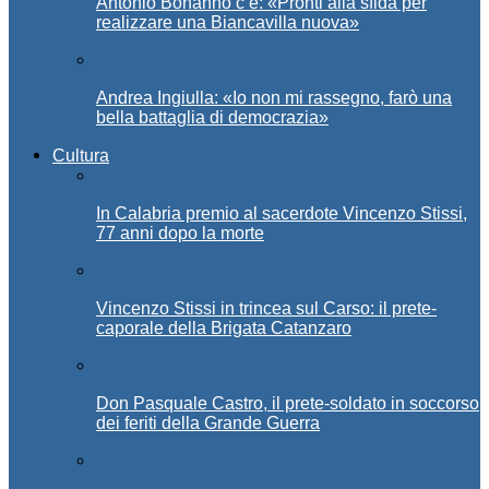
Antonio Bonanno c’è: «Pronti alla sfida per
realizzare una Biancavilla nuova»
Andrea Ingiulla: «Io non mi rassegno, farò una
bella battaglia di democrazia»
Cultura
In Calabria premio al sacerdote Vincenzo Stissi,
77 anni dopo la morte
Vincenzo Stissi in trincea sul Carso: il prete-
caporale della Brigata Catanzaro
Don Pasquale Castro, il prete-soldato in soccorso
dei feriti della Grande Guerra