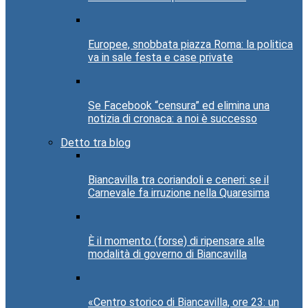
Europee, snobbata piazza Roma: la politica
va in sale festa e case private
Se Facebook “censura” ed elimina una
notizia di cronaca: a noi è successo
Detto tra blog
Biancavilla tra coriandoli e ceneri: se il
Carnevale fa irruzione nella Quaresima
È il momento (forse) di ripensare alle
modalità di governo di Biancavilla
«Centro storico di Biancavilla, ore 23: un