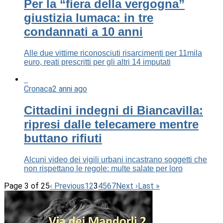
Per la “fiera della vergogna”
giustizia lumaca: in tre
condannati a 10 anni
Alle due vittime riconosciuti risarcimenti per 11mila
euro, reati prescritti per gli altri 14 imputati
Cronaca
2 anni ago
Cittadini indegni di Biancavilla:
ripresi dalle telecamere mentre
buttano rifiuti
Alcuni video dei vigili urbani incastrano soggetti che
non rispettano le regole: multe salate per loro
Page 3 of 25
‹ Previous
1
2
3
4
5
6
7
Next ›
Last »