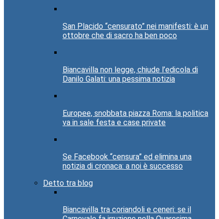
San Placido “censurato” nei manifesti: è un
ottobre che di sacro ha ben poco
Biancavilla non legge, chiude l’edicola di
Danilo Galati: una pessima notizia
Europee, snobbata piazza Roma: la politica
va in sale festa e case private
Se Facebook “censura” ed elimina una
notizia di cronaca: a noi è successo
Detto tra blog
Biancavilla tra coriandoli e ceneri: se il
Carnevale fa irruzione nella Quaresima