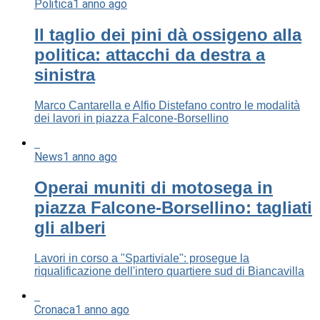
Politica
1 anno ago
Il taglio dei pini dà ossigeno alla
politica: attacchi da destra a
sinistra
Marco Cantarella e Alfio Distefano contro le modalità
dei lavori in piazza Falcone-Borsellino
News
1 anno ago
Operai muniti di motosega in
piazza Falcone-Borsellino: tagliati
gli alberi
Lavori in corso a "Spartiviale": prosegue la
riqualificazione dell'intero quartiere sud di Biancavilla
Cronaca
1 anno ago