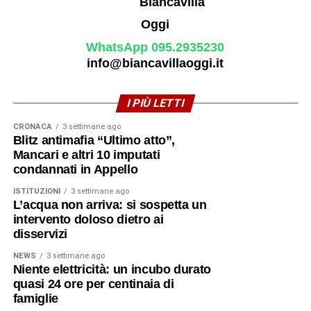
WhatsApp 095.2935230
info@biancavillaoggi.it
I PIÙ LETTI
CRONACA
3 settimane ago
Blitz antimafia “Ultimo atto”,
Mancari e altri 10 imputati
condannati in Appello
ISTITUZIONI
3 settimane ago
L’acqua non arriva: si sospetta un
intervento doloso dietro ai
disservizi
NEWS
3 settimane ago
Niente elettricità: un incubo durato
quasi 24 ore per centinaia di
famiglie