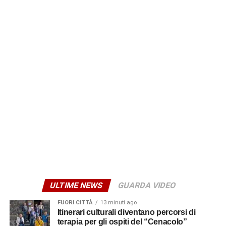
comunità fuori da queste mura tifi per loro».
A testimoniare l’impegno spirituale e sociale della
comunità era presente anche il parroco dell’Idria, Don
Giovambattista Zappalà, che ha scambiato alcune parole
di conforto con le famiglie e ha impartito una benedizione
ai piccoli e al personale medico.
© RIPRODUZIONE RISERVATA
ULTIME NEWS
GUARDA VIDEO
FUORI CITTÀ
13 minuti ago
Itinerari culturali diventano percorsi di
terapia per gli ospiti del “Cenacolo”