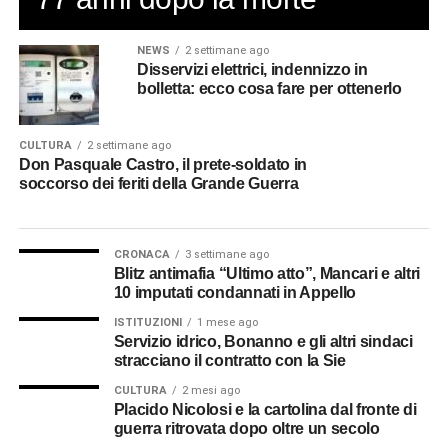
NEWS
2 settimane ago
Disservizi elettrici, indennizzo in
bolletta: ecco cosa fare per ottenerlo
CULTURA
2 settimane ago
Don Pasquale Castro, il prete-soldato in
soccorso dei feriti della Grande Guerra
CRONACA
3 settimane ago
Blitz antimafia “Ultimo atto”, Mancari e altri
10 imputati condannati in Appello
ISTITUZIONI
1 mese ago
Servizio idrico, Bonanno e gli altri sindaci
stracciano il contratto con la Sie
CULTURA
2 mesi ago
Placido Nicolosi e la cartolina dal fronte di
guerra ritrovata dopo oltre un secolo