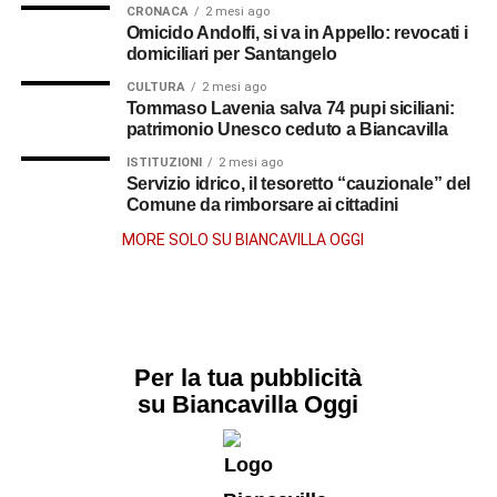
CRONACA
2 mesi ago
Omicido Andolfi, si va in Appello: revocati i
domiciliari per Santangelo
CULTURA
2 mesi ago
Tommaso Lavenia salva 74 pupi siciliani:
patrimonio Unesco ceduto a Biancavilla
ISTITUZIONI
2 mesi ago
Servizio idrico, il tesoretto “cauzionale” del
Comune da rimborsare ai cittadini
MORE SOLO SU BIANCAVILLA OGGI
Per la tua pubblicità
su Biancavilla Oggi