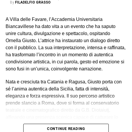
By
FILADELFIO GRASSO
A Villa delle Favare, l’Accademia Universitaria
Biancavillese ha dato vita a un evento che ha saputo
unire cultura, divulgazione e spettacolo, ospitando
Ornella Giusto. L’attrice ha instaurato un dialogo diretto
con il pubblico. La sua interpretazione, intensa e raffinata,
ha trasformato l’incontro in un momento di autentica
condivisione artistica, in cui parola, gesto ed emozione si
sono fusi in un’unica, coinvolgente narrazione.
Nata e cresciuta tra Catania e Ragusa, Giusto porta con
sé l’anima autentica della Sicilia, fatta di intensità,
eleganza e forza espressiva. Il suo percorso artistico
prende slancio a Roma, dove si forma al conservatorio
teatrale e cinematografico diretto da G.B. Diotaiutj,
affinando una presenza scenica capace di catturare lo
sguardo e lasciare il segno.
CONTINUE READING