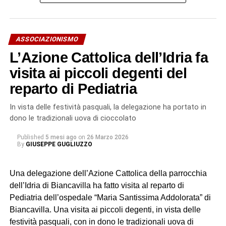
Il suo talento la conduce presto su set importanti: nel 2004
entra in una produzione legata a Mel Gibson. Nel 2005
prende parte allo sceneggiato “L’onore e il rispetto” diretto
ASSOCIAZIONISMO
da Salvatore Samperi. Nel 2007 entra nel cast della serie
L’Azione Cattolica dell’Idria fa
“La squadra”, interpretando il ruolo di Nera Sardelli.
Esperienze che delineano un profilo artistico solido,
visita ai piccoli degenti del
costruito tra cinema e televisione.
reparto di Pediatria
Rara e magnetica, Ornella Giusto incarna un’idea di arte
In vista delle festività pasquali, la delegazione ha portato in
che affonda le radici nella propria terra per aprirsi al
dono le tradizionali uova di cioccolato
mondo. Ed è forse proprio questo il segreto del suo
Published
5 mesi ago
on
26 Marzo 2026
fascino: una recitazione capace di essere insieme
By
GIUSEPPE GUGLIUZZO
delicata e potente, intima e universale.
Una delegazione dell’Azione Cattolica della parrocchia
L’Accademia, riferimento
dell’Idria di Biancavilla ha fatto visita al reparto di
culturale
Pediatria dell’ospedale “Maria Santissima Addolorata” di
Biancavilla. Una visita ai piccoli degenti, in vista delle
L’appuntamento di Biancavilla si inserisce nel calendario
festività pasquali, con in dono le tradizionali uova di