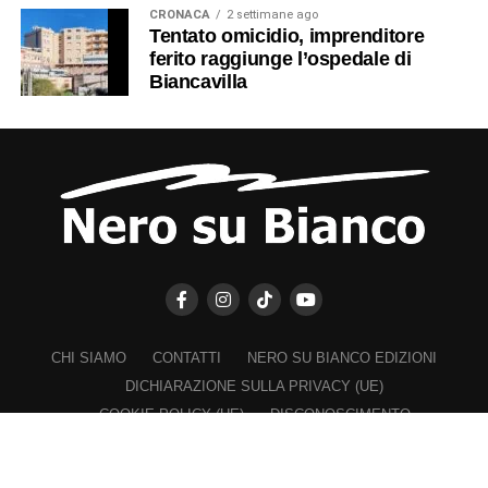
CRONACA
2 settimane ago
Tentato omicidio, imprenditore
ferito raggiunge l’ospedale di
Biancavilla
CHI SIAMO
CONTATTI
NERO SU BIANCO EDIZIONI
DICHIARAZIONE SULLA PRIVACY (UE)
COOKIE POLICY (UE)
DISCONOSCIMENTO