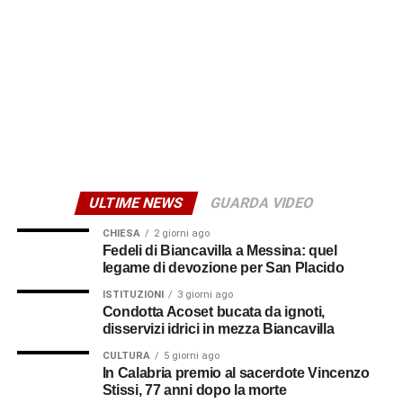
riconoscere in bolletta 103,50 euro.
Anche le utenze commerciali o artigianali (negozi, bar,
uffici, laboratori, ecc.) hanno diritto all’indennizzo
automatico, ma gli importi variano in funzione della
potenza contrattuale e sono superiori a quelli riservati alle
abitazioni.
Da valutare a parte il
ULTIME NEWS
GUARDA VIDEO
risarcimento danni
CHIESA
2 giorni ago
Fedeli di Biancavilla a Messina: quel
Diverso è il discorso per gli alimenti deteriorati nei
legame di devozione per San Placido
frigoriferi e nei congelatori o per eventuali
ISTITUZIONI
3 giorni ago
apparecchiature danneggiate. In questi casi non opera
Condotta Acoset bucata da ignoti,
l’indennizzo automatico, ma è possibile chiedere il
disservizi idrici in mezza Biancavilla
risarcimento dei danni a E-Distribuzione, gestore della
CULTURA
5 giorni ago
rete elettrica.
In Calabria premio al sacerdote Vincenzo
Stissi, 77 anni dopo la morte