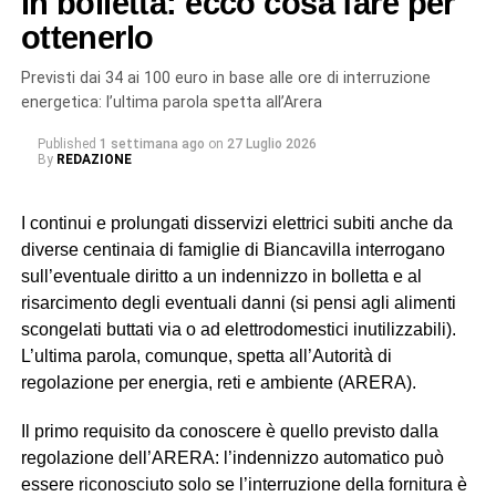
in bolletta: ecco cosa fare per
danneggiato: un intervento più impegnativo, ma
ottenerlo
necessario per garantire un ripristino sicuro e duraturo
dell’infrastruttura, evitando il rischio di nuovi cedimenti a
Previsti dai 34 ai 100 euro in base alle ore di interruzione
breve termine». Il tempo previsto per la riparazione è
energetica: l’ultima parola spetta all’Arera
complessivamente di 24 ore.
Published
1 settimana ago
on
27 Luglio 2026
By
REDAZIONE
© RIPRODUZIONE RISERVATA
I continui e prolungati disservizi elettrici subiti anche da
diverse centinaia di famiglie di Biancavilla interrogano
sull’eventuale diritto a un indennizzo in bolletta e al
risarcimento degli eventuali danni (si pensi agli alimenti
scongelati buttati via o ad elettrodomestici inutilizzabili).
L’ultima parola, comunque, spetta all’Autorità di
regolazione per energia, reti e ambiente (ARERA).
Il primo requisito da conoscere è quello previsto dalla
regolazione dell’ARERA: l’indennizzo automatico può
essere riconosciuto solo se l’interruzione della fornitura è