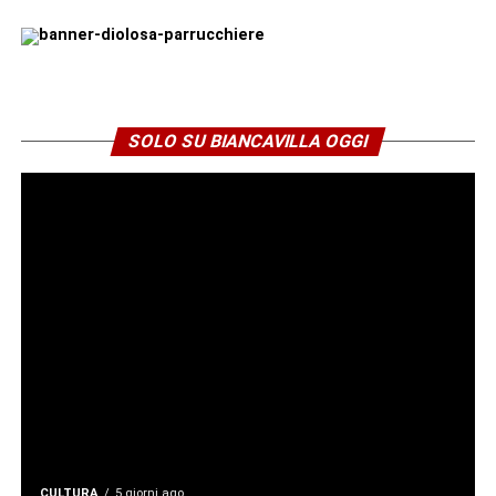
La richiesta deve contenere il codice POD dell’utenza,
l’indirizzo della fornitura, la descrizione del blackout,
l’elenco dei beni danneggiati e una stima del loro valore.
È consigliabile allegare fotografie, scontrini d’acquisto, se
disponibili, e qualsiasi altro documento utile a dimostrare
il danno.
SOLO SU BIANCAVILLA OGGI
E-Distribuzione esaminerà la documentazione presentata
e valuterà la sussistenza dei presupposti per il
risarcimento. L’indennizzo automatico e il risarcimento dei
danni sono due strumenti distinti: il primo viene
riconosciuto automaticamente se ricorrono i requisiti
previsti dalla normativa, mentre il secondo richiede una
specifica istruttoria.
Per questo motivo è opportuno che i cittadini conservino
tutta la documentazione relativa agli alimenti andati
perduti o agli altri danni subiti e controllino le prossime
bollette per verificare l’eventuale accredito
CULTURA
5 giorni ago