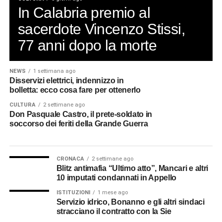
dell’indennizzo previsto da ARERA.
In Calabria premio al
© RIPRODUZIONE RISERVATA
sacerdote Vincenzo Stissi,
77 anni dopo la morte
NEWS
1 settimana ago
Disservizi elettrici, indennizzo in
bolletta: ecco cosa fare per ottenerlo
CULTURA
2 settimane ago
Don Pasquale Castro, il prete-soldato in
soccorso dei feriti della Grande Guerra
CRONACA
2 settimane ago
Niente elettricità: un incubo durato
Blitz antimafia “Ultimo atto”, Mancari e altri
quasi 24 ore per centinaia di
10 imputati condannati in Appello
famiglie
ISTITUZIONI
1 mese ago
Servizio idrico, Bonanno e gli altri sindaci
stracciano il contratto con la Sie