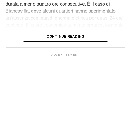
durata almeno quattro ore consecutive. È il caso di
Biancavilla, dove alcuni quartieri hanno sperimentato
un’assenza continua di energia elettrica per quasi 24 ore
continue. Il ristoro economico aumenta progressivamente
in relazione alla durata del blackout, secondo i criteri
CONTINUE READING
fissati dall’Autorità.
L’indennizzo automatico riguarda le utenze domestiche in
ADVERTISEMENT
bassa tensione e viene accreditato direttamente nella
bolletta dell’energia, senza che il cliente debba
presentare alcuna domanda. L’importo varia in base alla
durata dell’interruzione e ad altri parametri tecnici stabiliti
da ARERA.
Per disservizi di almeno 4 ore e fino a 8 ore l’accredito in
bolletta è di 34,50 euro. C’è poi un incremento di 17,25
euro per ogni ulteriore periodo di 4 ore. Questo significa
che quegli utenti biancavillesi che hanno raggiunto le 22
ore senza energia elettrica dovrebbero vedersi