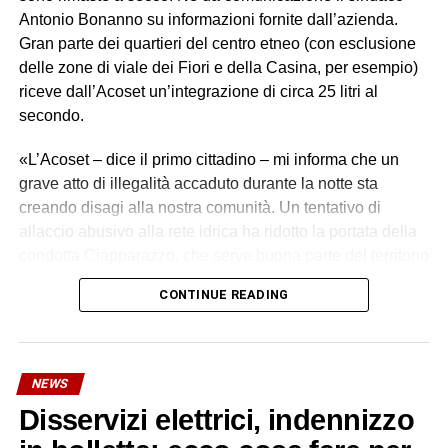
Antonio Bonanno su informazioni fornite dall’azienda.
Gran parte dei quartieri del centro etneo (con esclusione
delle zone di viale dei Fiori e della Casina, per esempio)
riceve dall’Acoset un’integrazione di circa 25 litri al
secondo.
«L’Acoset – dice il primo cittadino – mi informa che un
grave atto di illegalità accaduto durante la notte sta
creando disagi alla nostra comunità. Un tentativo di
allaccio abusivo alla rete idrica ha ridotto la portata della
condotta Ciapparazzo, che serve buona parte del territorio
di Biancavilla».
CONTINUE READING
I tecnici Acoset hanno rilevato una grave perdita idrica,
stimata in oltre 30 litri al secondo. «Un primo intervento
con collare di riparazione non è stato sufficiente – si legge
NEWS
in una nota dell’azienda – a contenere la perdita. I nostri
Disservizi elettrici, indennizzo
tecnici hanno quindi valutato che l’unica soluzione
realmente risolutiva è la sostituzione integrale del tratto