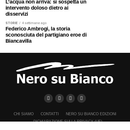
L’acqua non arriva: si sospetta un
intervento doloso dietro ai
disservizi
STORIE
4 settimane ago
Federico Ambrogi, la storia
sconosciuta del partigiano eroe di
Biancavilla
CHI SIAMO
CONTATTI
NERO SU BIANCO EDIZIONI
DICHIARAZIONE SULLA PRIVACY (UE)
COOKIE POLICY (UE)
DISCONOSCIMENTO