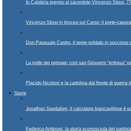
In Calabria premio al sacerdote Vincenzo Stissi, 7
Vincenzo Stissi in trincea sul Carso: il prete-capor
Don Pasquale Castro, il prete-soldato in soccorso d
La notte dei presagi: così san Giovanni “entrava” ne
Placido Nicolosi e la cartolina dal fronte di guerra 
Storie
Jonathan Spedalieri, il calciatore biancavillese è 
Federico Ambrogi, la storia sconosciuta del partigi