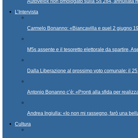
Autovelox non omologato sulla Ss 284, annullata m
L’Intervista
Carmelo Bonanno: «Biancavilla e quel 2 giugno 194
M5s assente e il tesoretto elettorale da spartire, 
Dalla Liberazione al prossimo voto comunale: il 25 
Antonio Bonanno c’è: «Pronti alla sfida per realiz
Andrea Ingiulla: «Io non mi rassegno, farò una bell
Cultura