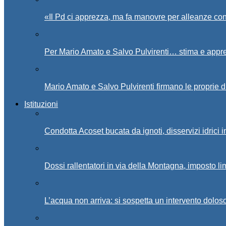
«Il Pd ci apprezza, ma fa manovre per alleanze con
Per Mario Amato e Salvo Pulvirenti… stima e appr
Mario Amato e Salvo Pulvirenti firmano le proprie d
Istituzioni
Condotta Acoset bucata da ignoti, disservizi idrici 
Dossi rallentatori in via della Montagna, imposto li
L’acqua non arriva: si sospetta un intervento doloso 