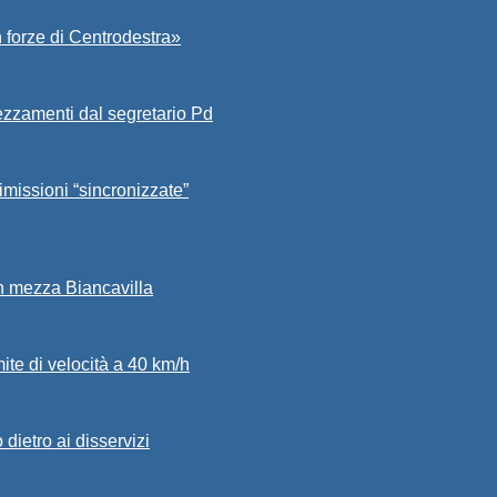
 forze di Centrodestra»
ezzamenti dal segretario Pd
imissioni “sincronizzate”
in mezza Biancavilla
mite di velocità a 40 km/h
dietro ai disservizi