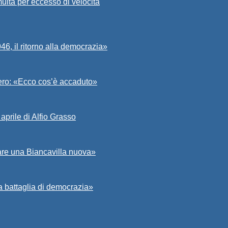
ulta per eccesso di velocità
6, il ritorno alla democrazia»
Asero: «Ecco cos’è accaduto»
aprile di Alfio Grasso
zare una Biancavilla nuova»
a battaglia di democrazia»