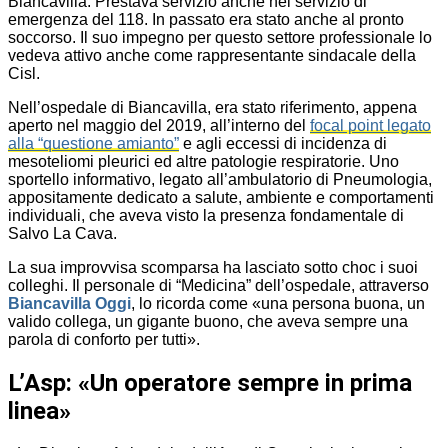
Biancavilla. Prestava servizio anche nel servizio di
emergenza del 118. In passato era stato anche al pronto
soccorso. Il suo impegno per questo settore professionale lo
vedeva attivo anche come rappresentante sindacale della
Cisl.
Nell’ospedale di Biancavilla, era stato riferimento, appena
aperto nel maggio del 2019, all’interno del
focal point legato
alla “questione amianto”
e agli eccessi di incidenza di
mesoteliomi pleurici ed altre patologie respiratorie. Uno
sportello informativo, legato all’ambulatorio di Pneumologia,
appositamente dedicato a salute, ambiente e comportamenti
individuali, che aveva visto la presenza fondamentale di
Salvo La Cava.
La sua improvvisa scomparsa ha lasciato sotto choc i suoi
colleghi. Il personale di “Medicina” dell’ospedale, attraverso
Biancavilla Oggi
, lo ricorda come «una persona buona, un
valido collega, un gigante buono, che aveva sempre una
parola di conforto per tutti».
L’Asp: «Un operatore sempre in prima
linea»