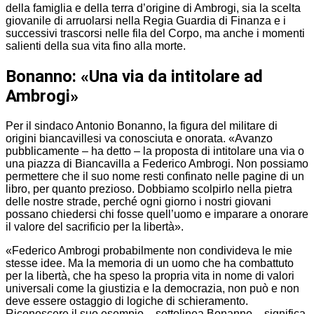
della famiglia e della terra d’origine di Ambrogi, sia la scelta
giovanile di arruolarsi nella Regia Guardia di Finanza e i
successivi trascorsi nelle fila del Corpo, ma anche i momenti
salienti della sua vita fino alla morte.
Bonanno: «Una via da intitolare ad
Ambrogi»
Per il sindaco Antonio Bonanno, la figura del militare di
origini biancavillesi va conosciuta e onorata. «Avanzo
pubblicamente – ha detto – la proposta di intitolare una via o
una piazza di Biancavilla a Federico Ambrogi. Non possiamo
permettere che il suo nome resti confinato nelle pagine di un
libro, per quanto prezioso. Dobbiamo scolpirlo nella pietra
delle nostre strade, perché ogni giorno i nostri giovani
possano chiedersi chi fosse quell’uomo e imparare a onorare
il valore del sacrificio per la libertà».
«Federico Ambrogi probabilmente non condivideva le mie
stesse idee. Ma la memoria di un uomo che ha combattuto
per la libertà, che ha speso la propria vita in nome di valori
universali come la giustizia e la democrazia, non può e non
deve essere ostaggio di logiche di schieramento.
Riconoscere il suo esempio – sottolinea Bonanno – significa