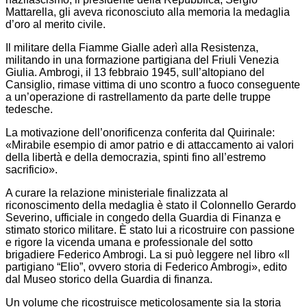
Mattarella, gli aveva riconosciuto alla memoria la medaglia
d’oro al merito civile.
Il militare della Fiamme Gialle aderì alla Resistenza,
militando in una formazione partigiana del Friuli Venezia
Giulia. Ambrogi, il 13 febbraio 1945, sull’altopiano del
Cansiglio, rimase vittima di uno scontro a fuoco conseguente
a un’operazione di rastrellamento da parte delle truppe
tedesche.
La motivazione dell’onorificenza conferita dal Quirinale:
«Mirabile esempio di amor patrio e di attaccamento ai valori
della libertà e della democrazia, spinti fino all’estremo
sacrificio».
A curare la relazione ministeriale finalizzata al
riconoscimento della medaglia è stato il Colonnello Gerardo
Severino, ufficiale in congedo della Guardia di Finanza e
stimato storico militare. È stato lui a ricostruire con passione
e rigore la vicenda umana e professionale del sotto
brigadiere Federico Ambrogi. La si può leggere nel libro «Il
partigiano “Elio”, ovvero storia di Federico Ambrogi», edito
dal Museo storico della Guardia di finanza.
Un volume che ricostruisce meticolosamente sia la storia