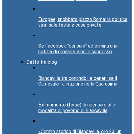
Europee, snobbata piazza Roma: la politica
va in sale festa e case private
Se Facebook “censura” ed elimina una
notizia di cronaca: a noi è successo
Detto tra blog
Biancavilla tra coriandoli e ceneri: se il
Carnevale fa irruzione nella Quaresima
È il momento (forse) di ripensare alle
modalità di governo di Biancavilla
«Centro storico di Biancavilla, ore 23: un