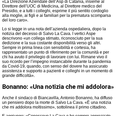
«La Direzione Aziendale dell’Asp di Catania, insieme al
Direttore dell’UOC di Medicina, al Direttore medico del
Presidio, e a tutti i colleghi, esprime il più sentito cordoglio
alla moglie, ai figli e ai familiari per la prematura scomparsa
del loro caro».
Lo si legge in una nota dell’azienda ospedaliera, dopo la
notizia del decesso di Salvo La Cava. I vertici Aspe
descrivono «un collega stimato, riconosciuto per la sua
dedizione e la sua costante disponibilità verso gli altri.
Sempre in prima linea con sensibilità e cortesia, ha
rappresentato un punto di riferimento per la comunità e per
chi ha avuto il privilegio di lavorare con lui. Rimane vivo il
suo ricordo per l’impegno instancabile durante la pandemia
da Covid-19, quando, con senso del dovere ha assicurato
assistenza e supporto a pazienti e colleghi in un momento di
grande difficoltà».
Bonanno: «Una notizia che mi addolora»
Anche il sindaco di Biancavilla, Antonio Bonanno, ha diffuso
un pensiero dopo la morte di Salvo La Cava. «È una notizia
che mi addolora moltissimo», sottolinea il primo cittadino.
E aggiunge: «Conoscevo La Cava e ho sempre apprezzato