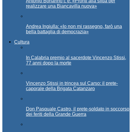
Antonio Bonanno c’è: «Pronti alla sfida per
realizzare una Biancavilla nuova»
Andrea Ingiulla: «Io non mi rassegno, farò una
bella battaglia di democrazia»
Cultura
In Calabria premio al sacerdote Vincenzo Stissi,
77 anni dopo la morte
Vincenzo Stissi in trincea sul Carso: il prete-
caporale della Brigata Catanzaro
Don Pasquale Castro, il prete-soldato in soccorso
dei feriti della Grande Guerra