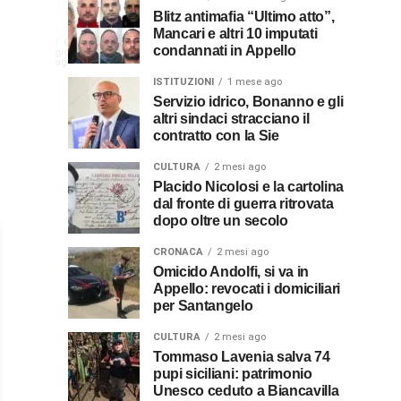
NEWS
CULTURA
Disservizi
Don
Blitz antimafia “Ultimo atto”,
2
2
settimane
settimane
Mancari e altri 10 imputati
CULTURA
In
elettrici,
Pasquale
ago
ago
La
6
condannati in Appello
giorni
indennizzo
Castro,
comunità
ago
Calabria
in
il
di
ISTITUZIONI
1 mese ago
bolletta:
prete-
Servizio idrico, Bonanno e gli
Gallico
premio
altri sindaci stracciano il
ecco
soldato
rende
contratto con la Sie
omaggio
cosa
in
al
al
fare
soccorso
CULTURA
2 mesi ago
prete
per
dei
Placido Nicolosi e la cartolina
sacerdote
biancavillese,
dal fronte di guerra ritrovata
ottenerlo
feriti
ricordato
dopo oltre un secolo
della
Vincenzo
per
Grande
CRONACA
2 mesi ago
il
Guerra
Omicido Andolfi, si va in
Stissi,
suo
Appello: revocati i domiciliari
impegno
per Santangelo
77
di
parroco
CULTURA
2 mesi ago
anni
Tommaso Lavenia salva 74
pupi siciliani: patrimonio
Unesco ceduto a Biancavilla