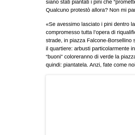
siano stati piantati i pini che “promet
Qualcuno protestò allora? Non mi pa
«Se avessimo lasciato i pini dentro l
compromesso tutta l’opera di riqualif
strade, in piazza Falcone-Borsellino s
il quartiere: arbusti particolarmente i
“buoni” coloreranno di verde la piazza
quindi: piantatela. Anzi, fate come noi: