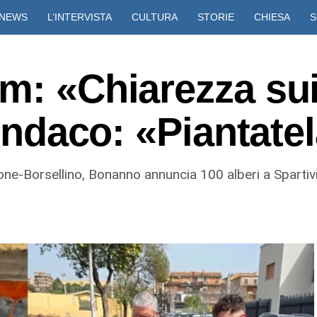
NEWS
L’INTERVISTA
CULTURA
STORIE
CHIESA
S
VIDEO
m: «Chiarezza sui
sindaco: «Piantate
one-Borsellino, Bonanno annuncia 100 alberi a Spartiv