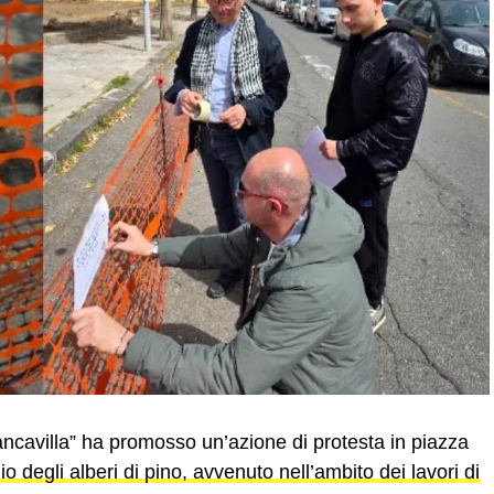
iancavilla” ha promosso un’azione di protesta in piazza
lio degli alberi di pino, avvenuto nell’ambito dei lavori di