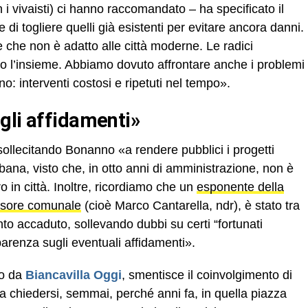
 i vivaisti) ci hanno raccomandato – ha specificato il
e di togliere quelli già esistenti per evitare ancora danni.
le che non è adatto alle città moderne. Le radici
to l’insieme. Abbiamo dovuto affrontare anche i problemi
no: interventi costosi e ripetuti nel tempo».
gli affidamenti»
sollecitando Bonanno «a rendere pubblici i progetti
rbana, visto che, in otto anni di amministrazione, non è
 in città. Inoltre, ricordiamo che un
esponente della
ssore comunale
(cioè Marco Cantarella, ndr), è stato tra
nto accaduto, sollevando dubbi su certi “fortunati
parenza sugli eventuali affidamenti».
to da
Biancavilla Oggi
, smentisce il coinvolgimento di
 da chiedersi, semmai, perché anni fa, in quella piazza