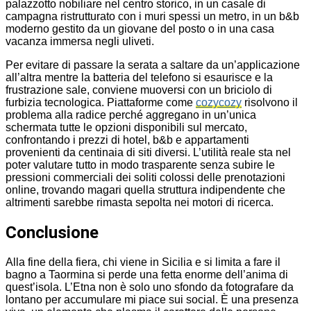
palazzotto nobiliare nel centro storico, in un casale di
campagna ristrutturato con i muri spessi un metro, in un b&b
moderno gestito da un giovane del posto o in una casa
vacanza immersa negli uliveti.
Per evitare di passare la serata a saltare da un’applicazione
all’altra mentre la batteria del telefono si esaurisce e la
frustrazione sale, conviene muoversi con un briciolo di
furbizia tecnologica. Piattaforme come
cozycozy
risolvono il
problema alla radice perché aggregano in un’unica
schermata tutte le opzioni disponibili sul mercato,
confrontando i prezzi di hotel, b&b e appartamenti
provenienti da centinaia di siti diversi. L’utilità reale sta nel
poter valutare tutto in modo trasparente senza subire le
pressioni commerciali dei soliti colossi delle prenotazioni
online, trovando magari quella struttura indipendente che
altrimenti sarebbe rimasta sepolta nei motori di ricerca.
Conclusione
Alla fine della fiera, chi viene in Sicilia e si limita a fare il
bagno a Taormina si perde una fetta enorme dell’anima di
quest’isola. L’Etna non è solo uno sfondo da fotografare da
lontano per accumulare mi piace sui social. È una presenza