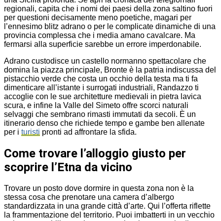
regionali, capita che i nomi dei paesi della zona saltino fuori
per questioni decisamente meno poetiche, magari per
l’ennesimo blitz adrano o per le complicate dinamiche di una
provincia complessa che i media amano cavalcare. Ma
fermarsi alla superficie sarebbe un errore imperdonabile.
Adrano custodisce un castello normanno spettacolare che
domina la piazza principale, Bronte è la patria indiscussa del
pistacchio verde che costa un occhio della testa ma ti fa
dimenticare all’istante i surrogati industriali, Randazzo ti
accoglie con le sue architetture medievali in pietra lavica
scura, e infine la Valle del Simeto offre scorci naturali
selvaggi che sembrano rimasti immutati da secoli. È un
itinerario denso che richiede tempo e gambe ben allenate
per i
turisti
pronti ad affrontare la sfida.
Come trovare l’alloggio giusto per
scoprire l’Etna da vicino
Trovare un posto dove dormire in questa zona non è la
stessa cosa che prenotare una camera d’albergo
standardizzata in una grande città d’arte. Qui l’offerta riflette
la frammentazione del territorio. Puoi imbatterti in un vecchio