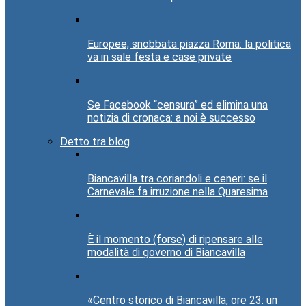
Europee, snobbata piazza Roma: la politica
va in sale festa e case private
Se Facebook “censura” ed elimina una
notizia di cronaca: a noi è successo
Detto tra blog
Biancavilla tra coriandoli e ceneri: se il
Carnevale fa irruzione nella Quaresima
È il momento (forse) di ripensare alle
modalità di governo di Biancavilla
«Centro storico di Biancavilla, ore 23: un