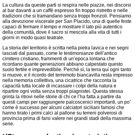
La cultura da queste parti si respira nelle piazze, nei discorsi
al bar davanti a un caffè espresso fin troppo ristretto e nelle
tradizioni che si tramandano senza troppi fronzoli. Pensiamo
alla devozione viscerale per San Placido, una di quelle feste
capaci di fermare il tempo e mostrare il lato più autentico
della comunità, dove il sacro si mescola alla vita di tutti i
giorni in modo quasi teatrale.
La storia del territorio è scritta nella pietra lavica e nei segni
lasciati dal passato, come le testimonianze dell’antico
cimitero cristiano, frammenti di un’epoca lontana che
ricordano quante generazioni abbiano calpestato questo
suolo fertile e imprevedibile. Perché sì, la terra qui ogni tanto
si muove, e il ricordo del terremoto biancavilla resta impresso
nella memoria collettiva, una cicatrice che racconta la
capacità tutta locale di incassare i colpi della natura e
ripartire ogni volta senza troppi piagnistei. Questa stessa
grinta la ritrovi nelle storie di chi ce l’ha fatta a partire da
questi campi per raggiungere palcoscenici importanti, un po’
come è successo per alcuni calciatori siciliani famosi che
hanno tirato i primi calci al pallone su terreni polverosi di
provincia prima di farsi valere nei grandi stadi della massima
serie.