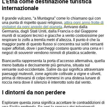
L’Etna come destinazione turistica
internazionale
Il grande vulcano, “a Muntagna” come lo chiamano qui con
una punta di rispetto quasi religioso,
attira ogni anno frotte di
visitatori da ogni angolo del pianeta
. Arrivano dalla
Germania, dagli Stati Uniti, dalla Francia o dal Giappone
muniti di scarponi tecnici e giacche a vento costosissime per
respirare lo zolfo a tremila metri d’altezza. Il punto è che la
maggior parte di questo flusso si concentra sui soliti versanti
super affollati, dove i parcheggi costano quanto una cena e i
negozi di souvenir vendono ninnoli di plastica scadente.
Biancavilla rappresenta la porta d’accesso alternativa, quella
meno battuta e decisamente più genuina, situata sul
versante sud-occidentale. Salire da qui significa attraversare
paesaggi mutevoli, zone agricole coltivate a vigne e uliveti,
prima di ritrovarsi di colpo immersi in una distesa lunare di
roccia nera dove il silenzio è interrotto solo dal vento.
I dintorni da non perdere
Esplorare questa zona significa accettare le contraddizioni di
una Sicilia profonda. Se apri la cronaca dei telegiornali