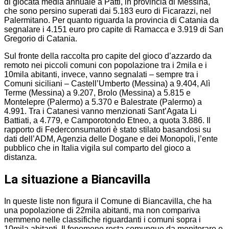
di giocata media annuale a Patti, in provincia di Messina,
che sono persino superati dai 5.183 euro di Ficarazzi, nel
Palermitano. Per quanto riguarda la provincia di Catania da
segnalare i 4.151 euro pro capite di Ramacca e 3.919 di San
Gregorio di Catania.
Sul fronte della raccolta pro capite del gioco d’azzardo da
remoto nei piccoli comuni con popolazione tra i 2mila e i
10mila abitanti, invece, vanno segnalati – sempre tra i
Comuni siciliani – Castell’Umberto (Messina) a 9.404, Alì
Terme (Messina) a 9.207, Brolo (Messina) a 5.815 e
Montelepre (Palermo) a 5.370 e Balestrate (Palermo) a
4.991. Tra i Catanesi vanno menzionati Sant’Agata Li
Battiati, a 4.779, e Camporotondo Etneo, a quota 3.886. Il
rapporto di Federconsumatori è stato stilato basandosi su
dati dell’ADM, Agenzia delle Dogane e dei Monopoli, l’ente
pubblico che in Italia vigila sul comparto del gioco a
distanza.
La situazione a Biancavilla
In queste liste non figura il Comune di Biancavilla, che ha
una popolazione di 22mila abitanti, ma non compariva
nemmeno nelle classifiche riguardanti i comuni sopra i
10mila abitanti. Il fenomeno resta comunque da monitorare e