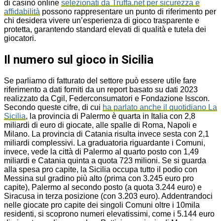
di casinò online
selezionati da Truffa.net per sicurezza e
affidabilità
possono rappresentare un punto di riferimento per
chi desidera vivere un’esperienza di gioco trasparente e
protetta, garantendo standard elevati di qualità e tutela dei
giocatori.
Il numero sul gioco in Sicilia
Se parliamo di fatturato del settore può essere utile fare
riferimento a dati forniti da un report basato su dati 2023
realizzato da Cgil, Federconsumatori e Fondazione Isscon.
Secondo queste cifre, di cui
ha parlato anche il quotidiano La
Sicilia
, la provincia di Palermo è quarta in Italia con 2,8
miliardi di euro di giocate, alle spalle di Roma, Napoli e
Milano. La provincia di Catania risulta invece sesta con 2,1
miliardi complessivi. La graduatoria riguardante i Comuni,
invece, vede la città di Palermo al quarto posto con 1,49
miliardi e Catania quinta a quota 723 milioni. Se si guarda
alla spesa pro capite, la Sicilia occupa tutto il podio con
Messina sul gradino più alto (prima con 3.245 euro pro
capite), Palermo al secondo posto (a quota 3.244 euro) e
Siracusa in terza posizione (con 3.203 euro). Addentrandoci
nelle giocate pro capite dei singoli Comuni oltre i 10mila
residenti, si scoprono numeri elevatissimi, come i 5.144 euro