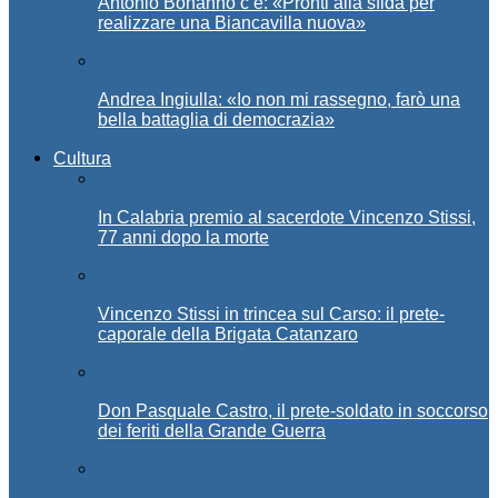
Antonio Bonanno c’è: «Pronti alla sfida per
realizzare una Biancavilla nuova»
Andrea Ingiulla: «Io non mi rassegno, farò una
bella battaglia di democrazia»
Cultura
In Calabria premio al sacerdote Vincenzo Stissi,
77 anni dopo la morte
Vincenzo Stissi in trincea sul Carso: il prete-
caporale della Brigata Catanzaro
Don Pasquale Castro, il prete-soldato in soccorso
dei feriti della Grande Guerra