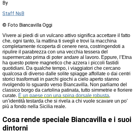
By
Staff NsB
© Foto Biancavilla Oggi
Vivere ai piedi di un vulcano attivo significa accettare il fatto
che, ogni tanto, la mattina ti svegli e trovi la macchina
completamente ricoperta di cenere nera, costringendoti a
ripulire il parabrezza con una vecchia tessera del
supermercato prima di poter andare al lavoro. Eppure, l’Etna
ha questo potere magnetico che azzera i piccoli fastidi
quotidiani. Da qualche tempo, i viaggiatori che cercano
qualcosa di diverso dalle solite spiagge affollate o dai centri
storici trasformati in parchi giochi a cielo aperto stanno
rivolgendo lo sguardo verso Biancavilla. Non parliamo del
classico borgo da cartolina patinata, tutto simmetrie e fioriere
curate.
È un paese con una spina dorsale robusta
,
un’identità testarda che si rivela a chi vuole scavare un po’
più a fondo nella Sicilia reale.
Cosa rende speciale Biancavilla e i suoi
dintorni