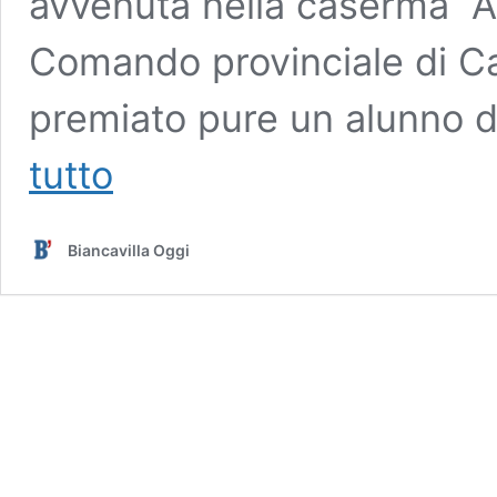
avvenuta nella caserma “A
Comando provinciale di Cat
premiato pure un alunno d
Ludovica,
tutto
alunna
di
Biancavilla
Biancavilla Oggi
premiata
dalla
Guardia
di
finanza