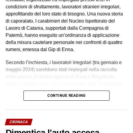
condizioni di sfruttamento, lavoratori stranieri irregolari,
approfittando del loro stato di bisogno. Una nuova storia
di caporalato. I carabinieri del Nucleo Ispettorato del
Lavoro di Catania, supportati dalla Compagnia di
Paternò, hanno eseguito un’ordinanza di applicazione
della misura cautelare personale nei confronti di quattro
rumeni, emessa dal Gip di Enna.
Secondo l’inchiesta, i lavoratori irregolari (tra gennaio e
maggio 2024) sarebbero stati impiegati nella raccolta
delle arance, in terreni agricoli di Enna e Regalbuto,
pagati a cottimo con 1 euro a cassetta. Una retribuzione
palesemente difforme e sproporzionata rispetto ai minimi
CONTINUE READING
contrattuali. Un impegno di circa 70 ore settimanali, senza
giornate di riposo, in condizioni alloggiative degradanti, in
violazione della normativa antinfortunistica. Tutti costretti
a lavorare e ad accettare le condizioni imposte dietro
CRONACA
violenza e minacce.
Dimentica l’auto accesa,