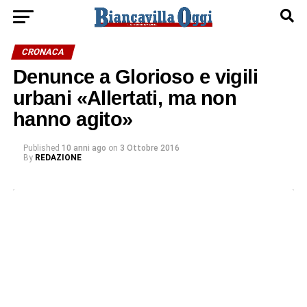
CRONACA
Denunce a Glorioso e vigili
urbani «Allertati, ma non
hanno agito»
Published
10 anni ago
on
3 Ottobre 2016
By
REDAZIONE