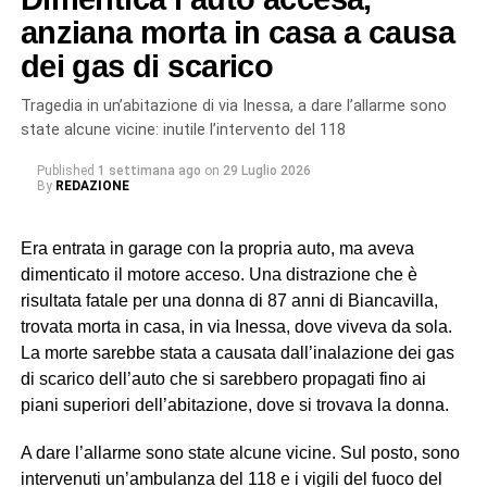
L’indagine è scaturita dalla denuncia di quattro cittadini
anziana morta in casa a causa
marocchini dipendenti da uno pseudo imprenditore
dei gas di scarico
rumeno, sostenuti dall’associazione Penelope, sulle cui
dichiarazioni hanno avuto origine gli accertamenti a
Tragedia in un’abitazione di via Inessa, a dare l’allarme sono
riscontro da parte dei militari del Nucleo Carabinieri
state alcune vicine: inutile l’intervento del 118
Ispettorato del Lavoro di Catania.
Published
1 settimana ago
on
29 Luglio 2026
By
REDAZIONE
In particolare, uno dei soggetti indagati, ora ai domiciliari
con braccialetto elettronico, ricopriva il ruolo di datore di
Era entrata in garage con la propria auto, ma aveva
lavoro “di fatto”. Gli altri tre (destinatari dell’obbligo di
dimenticato il motore acceso. Una distrazione che è
presentazione alla polizia giudiziaria) eseguivano gli
risultata fatale per una donna di 87 anni di Biancavilla,
ordini e svolgevano funzioni di controllo sul campo,
trovata morta in casa, in via Inessa, dove viveva da sola.
vigilando sull’attività dei lavoratori, imponendo ritmi e
La morte sarebbe stata a causata dall’inalazione dei gas
carichi sproporzionati con “modalità intimidatorie”. Erano
di scarico dell’auto che si sarebbero propagati fino ai
loro a gestire anche l’alloggio fatiscente (privo di luce e
piani superiori dell’abitazione, dove si trovava la donna.
acqua) imposto ai lavoratori, trattenendone le somme
relative all’affitto dal salario e minacciando gli stessi di
A dare l’allarme sono state alcune vicine. Sul posto, sono
allontanarli se non avessero accettato tali condizioni,
intervenuti un’ambulanza del 118 e i vigili del fuoco del