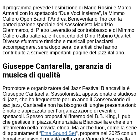
Il programma prevede l’esibizione di Mario Rosini e Marco
Armani con lo spettacolo “Due Voci Insieme”, la Mimmo
Cafiero Open Band, l’Andrea Beneventano Trio con la
partecipazione speciale del sassofonista Maurizio
Giammarco, di Pietro Leveratto al contrabbasso e di Mimmo
Cafiero alla batteria, e il concerto del Dino Rubino Quartet.
Diverse sfumature ritmiche e musicali per lasciarsi
accompagnare, sera dopo sera, da artisti che hanno
contribuito a scrivere importanti pagine del jazz italiano.
Giuseppe Cantarella, garanzia di
musica di qualità
Promotore e organizzatore del Jazz Festival Biancavilla è
Giuseppe Cantarella. Sassofonista, appassionato e studioso
di jazz, che ha frequentato per un anno il Conservatorio di
sax jazz, Cantarella non ha bisogno di lunghe presentazioni:
è noto e apprezzato per l’organizzazione di eventi e
spettacoli. Spesso proposti all’interno del B.B. King, il pub
che gestisce in piazza Annunziata a Biancavilla e che è un
riferimento nella movida etnea. Ma anche fuori, come la serie
di appuntamenti “
Etna Sound Set
“, proposta nel 2025 con un
format esclusivo di qualità nella zona Vigne di Biancavilla.