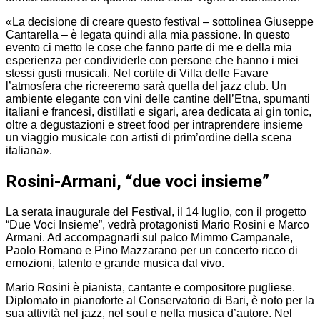
«La decisione di creare questo festival – sottolinea Giuseppe
Cantarella – è legata quindi alla mia passione. In questo
evento ci metto le cose che fanno parte di me e della mia
esperienza per condividerle con persone che hanno i miei
stessi gusti musicali. Nel cortile di Villa delle Favare
l’atmosfera che ricreeremo sarà quella del jazz club. Un
ambiente elegante con vini delle cantine dell’Etna, spumanti
italiani e francesi, distillati e sigari, area dedicata ai gin tonic,
oltre a degustazioni e street food per intraprendere insieme
un viaggio musicale con artisti di prim’ordine della scena
italiana».
Rosini-Armani, “due voci insieme”
La serata inaugurale del Festival, il 14 luglio, con il progetto
“Due Voci Insieme”, vedrà protagonisti Mario Rosini e Marco
Armani. Ad accompagnarli sul palco Mimmo Campanale,
Paolo Romano e Pino Mazzarano per un concerto ricco di
emozioni, talento e grande musica dal vivo.
Mario Rosini è pianista, cantante e compositore pugliese.
Diplomato in pianoforte al Conservatorio di Bari, è noto per la
sua attività nel jazz, nel soul e nella musica d’autore. Nel