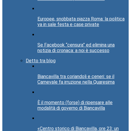
Europee, snobbata piazza Roma: la politica
va in sale festa e case private
Se Facebook “censura” ed elimina una
notizia di cronaca: a noi è successo
Detto tra blog
Biancavilla tra coriandoli e ceneri: se il
Carnevale fa irruzione nella Quaresima
È il momento (forse) di ripensare alle
modalità di governo di Biancavilla
«Centro storico di Biancavilla, ore 23: un