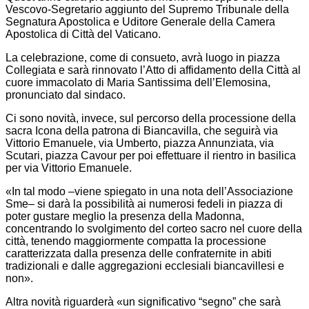
Vescovo-Segretario aggiunto del Supremo Tribunale della
Segnatura Apostolica e Uditore Generale della Camera
Apostolica di Città del Vaticano.
La celebrazione, come di consueto, avrà luogo in piazza
Collegiata e sarà rinnovato l’Atto di affidamento della Città al
cuore immacolato di Maria Santissima dell’Elemosina,
pronunciato dal sindaco.
Ci sono novità, invece, sul percorso della processione della
sacra Icona della patrona di Biancavilla, che seguirà via
Vittorio Emanuele, via Umberto, piazza Annunziata, via
Scutari, piazza Cavour per poi effettuare il rientro in basilica
per via Vittorio Emanuele.
«In tal modo –viene spiegato in una nota dell’Associazione
Sme– si darà la possibilità ai numerosi fedeli in piazza di
poter gustare meglio la presenza della Madonna,
concentrando lo svolgimento del corteo sacro nel cuore della
città, tenendo maggiormente compatta la processione
caratterizzata dalla presenza delle confraternite in abiti
tradizionali e dalle aggregazioni ecclesiali biancavillesi e
non».
Altra novità riguarderà «un significativo “segno” che sarà