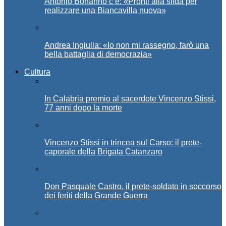
Antonio Bonanno c’è: «Pronti alla sfida per
realizzare una Biancavilla nuova»
Andrea Ingiulla: «Io non mi rassegno, farò una
bella battaglia di democrazia»
Cultura
In Calabria premio al sacerdote Vincenzo Stissi,
77 anni dopo la morte
Vincenzo Stissi in trincea sul Carso: il prete-
caporale della Brigata Catanzaro
Don Pasquale Castro, il prete-soldato in soccorso
dei feriti della Grande Guerra